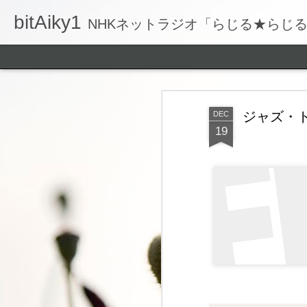
bitAiky1
NHKネットラジオ「らじる★らじ
ジャズ・ト
DEC
19