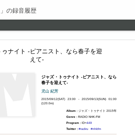
る」の録音履歴
ゥナイト -ピアニスト、なら春子を迎
えて-
ジャズ・トゥナイト -ピアニスト、なら
ワールドロックナウ
SEP
春子を迎えて-
9
ワールドロックナウ 渋谷 陽一 2018/09/09(SUN) 17:00 -
児山 紀芳
2018/09/09(SUN) 18:00 (60.0m) Album : ワールドロックナ
2015/09/12(SAT) 23:00 - 2015/09/13(SUN) 01:00
ウ 2018年 Genre : RADIO NHK-FM Program : ID=462 Goods :
(120.0m)
Twitter : #radiru #nhkfm # File Name : 2018-09-09-16-59_ワールド
Album :
ジャズ・トゥナイト 2015年
ロックナウ.mp3 渋谷陽一
Genre :
RADIO NHK-FM
Program :
ID=
449
Twitter :
#radiru
#nhkfm