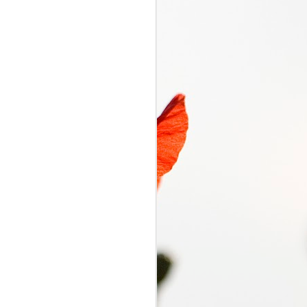
くるり電波
SEP
7
くるり電波 くるり
2018/09/07(FRI) 23:00 -
2018/09/07(FRI) 23:50 (50.0m)
Album : くるり電波 2018年 Genre
: RADIO NHK-FM Program :
ID=2333 Goods : Twitter : #radiru
#nhkfm # File Name : 2018-09-
07-22-59_くるり電波.mp3 岸田・
佐藤・ファンファンが選ぶ珠玉の
ワールドミュージックの世界