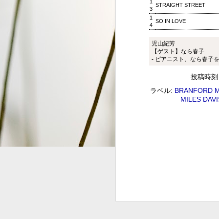
1
STRAIGHT STREET
3
1
S
SO IN LOVE
4
2
児山紀芳
G
【ゲスト】なら春子
#
- ピアニスト、なら春子を
投稿時
ラベル:
BRANFORD M
MILES DAVI
ジャズ・トゥナイト ▽ホレ
SEP
1
ジャズ・トゥナイト ▽ホレス・シルヴァー生誕9
01:00 (120.0m) Album : ジャズ・トゥナイト 
: #radiru #nhkfm # File Name
立役者、ホレス・シルヴァーの誕生日に
ど彼の代表曲の数々を聴く。
ウィークエンドサンシャイン
SEP
1
ウィークエンドサンシャイン ▽アリーサ・フラン