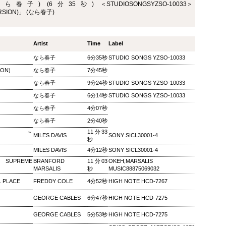
子) (6分35秒) ＜STUDIOSONGSYZSO-10033＞
ザ・ソウルミュージッ
ウィークエンドサンシ
SEP
SEP
RSION)」 (なら春子)
8
8
ク ▽オダイジュンコの
ャイン ▽アリーサ・フ
Twilight Cruise～堂本
ランクリン特集(2)
剛
ウィークエンドサンシャイン ▽ア
Artist
Time
Label
リーサ・フランクリン特集(2)
ザ・ソウルミュージック ▽オダイ
なら春子
6分35秒
STUDIO SONGS YZSO-10033
Peter Barakan 2018/09/08(SAT)
ジュンコのTwilight Cruise～堂本
07:20 - 2018/09/08(SAT) 09:00
ION)
剛 Junko Odai & Tetsuya
なら春子
7分45秒
(100.0m) Album : ウイークエンド
Murakami 2018/09/08(SAT) 18:00
なら春子
9分24秒
STUDIO SONGS YZSO-10033
サンシャイン 2018年 Genre :
- 2018/09/08(SAT) 18:50 (50.0m)
RADIO NHK-FM Program : ID=29
Album : ザ・ソウルミュージック
なら春子
6分14秒
STUDIO SONGS YZSO-10033
Goods : Twitter : #radiru #nhkfm
2018年 Genre : RADIO NHK-FM
# File Name : 2018-09-08-07-19_
なら春子
4分07秒
Program : ID=129 Goods : Twitter
ウイークエンドサンシャイン.mp3
: #radiru #nhkfm # File Name :
なら春子
2分40秒
ピーター・バラカン
2018-09-08-17-59_ザ・ソウルミュ
TION～
11分33
MILES DAVIS
SONY SICL30001-4
ージック.mp3 ▽オダイジュンコ
秒
のTwilight Cruise～堂本剛を迎え
MILES DAVIS
4分12秒
SONY SICL30001-4
て オダイジュンコ,【ゲスト】堂
PREME
BRANFORD
11分03
OKEH,MARSALIS
本剛
MARSALIS
秒
MUSIC88875069032
L PLACE
FREDDY COLE
4分52秒
HIGH NOTE HCD-7267
GEORGE CABLES
6分47秒
HIGH NOTE HCD-7275
MON) 23:00 - 2018/09/03(MON) 23:50 (50.0m) Album : 松尾潔の
rogram : ID=1633 Goods : Twitter : #radiru #nhkfm # File
GEORGE CABLES
5分53秒
HIGH NOTE HCD-7275
メロウな夜.mp3 松尾潔