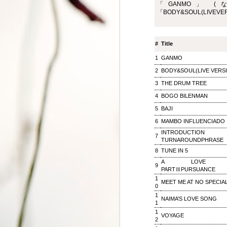
「GANMO」 (なら春
ジャズ・トゥナイト ▽
SEP
「BODY&SOUL(LIVEVE
8
ホットピックス特集(1)
ジャズ・トゥナイト ▽ホットピッ
クス特集(1) 児山 紀芳
#
Title
2018/09/08(SAT) 23:00 -
2018/09/09(SUN) 01:00 (120.0m)
1
GANMO
Album : ジャズ・トゥナイト 2018
2
BODY&SOUL(LIVE VERS
年 Genre : RADIO NHK-FM
Program : ID=449 Goods : Twitter
3
THE DRUM TREE
: #radiru #nhkfm # File Name :
4
BOGO BILENMAN
2018-09-08-22-59_ジャズ・ツナイ
ト.mp3 通常番組後半にお届けし
5
BAJI
ているコーナー「ホットピック
6
MAMBO INFLUENCIADO
ス」を番組全体に拡大、2時間ま
INTRODUC
るごと「ニューディスク特集」と
7
TURNAROUNDPHRASE
して2週連続でお楽しみいただ
8
TUNE IN 5
く。第1回では、ジャズ界のレジ
ェンド、ウエイン・ショーターの
A LOVE SU
9
PARTⅢPURSUANCE
3枚組の新作をはじめ、ルクセン
1
ブルク出身のピアニスト、ミシェ
MEET ME AT NO SPECIA
0
ル・レイスの新譜などを聴く。ま
松尾潔のメロウな夜
SEP
1
た、ニューヨーク在住のピアニス
NAIMA’S LOVE SONG
3
1
松尾潔のメロウな夜 松尾 潔 2018/09/03(
ト、大野智子がスタジオに登場、
1
メロウな夜 2018年 Genre : RADIO NHK-FM P
VOYAGE
近況や新作について語ってもら
2
Name : 2018-09-03-22-59_松尾潔の
う。