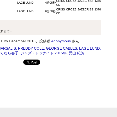
CRISS CROZZ JAZZCRISS 1376
LAGE LUND
4分05秒
CD
ワールドロックナウ
EP
CRISS CROZZ JAZZCRISS 1376
LAGE LUND
6分50秒
CD
2
ワールドロックナウ 渋谷 陽一 2018/09/02(SUN) 17:00 -
018/09/02(SUN) 18:00 (60.0m) Album : ワールドロックナウ 2018年
enre : RADIO NHK-FM Program : ID=462 Goods : Twitter : #radiru
nhkfm # File Name : 2018-09-02-16-59_ワールドロックナウ.mp3 渋
迎えて -
谷陽一
刻
19th December 2015
、投稿者
Anonymous
さん
ARSALIS
FREDDY COLE
GEORGE CABLES
LAGE LUND
S
なら春子
ジャズ・トゥナイト 2015年
児山 紀芳
ス・シルヴァー生誕90年
0年 児山 紀芳 2018/09/01(SAT) 23:00 - 2018/09/02(SUN)
2018年 Genre : RADIO NHK-FM Program : ID=449 Goods : Twitter
 : 2018-09-01-22-59_ジャズ・ツナイト.mp3 9月2日は、ファンキー・ジャズの
あたる。4年前に他界したホレスをしのび「オパス・デ・ファンク」な
 ▽アリーサ・フランクリン特集(1)
クリン特集(1) Peter Barakan 2018/09/01(SAT) 07:20 -