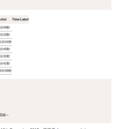
ザ・ソウルミュージッ
ウィークエンドサンシ
SEP
SEP
8
8
ク ▽オダイジュンコの
ャイン ▽アリーサ・フ
Twilight Cruise～堂本
ランクリン特集(2)
rtist
Time
Label
剛
ウィークエンドサンシャイン ▽ア
1分09秒
リーサ・フランクリン特集(2)
ザ・ソウルミュージック ▽オダイ
Peter Barakan 2018/09/08(SAT)
9分20秒
ジュンコのTwilight Cruise～堂本
07:20 - 2018/09/08(SAT) 09:00
剛 Junko Odai & Tetsuya
11分01秒
(100.0m) Album : ウイークエンド
Murakami 2018/09/08(SAT) 18:00
サンシャイン 2018年 Genre :
5分45秒
- 2018/09/08(SAT) 18:50 (50.0m)
RADIO NHK-FM Program : ID=29
Album : ザ・ソウルミュージック
8分32秒
Goods : Twitter : #radiru #nhkfm
2018年 Genre : RADIO NHK-FM
# File Name : 2018-09-08-07-19_
7分41秒
Program : ID=129 Goods : Twitter
ウイークエンドサンシャイン.mp3
: #radiru #nhkfm # File Name :
10分56秒
ピーター・バラカン
2018-09-08-17-59_ザ・ソウルミュ
ージック.mp3 ▽オダイジュンコ
のTwilight Cruise～堂本剛を迎え
て オダイジュンコ,【ゲスト】堂
本剛
収録～
MON) 23:00 - 2018/09/03(MON) 23:50 (50.0m) Album : 松尾潔の
rogram : ID=1633 Goods : Twitter : #radiru #nhkfm # File
メロウな夜.mp3 松尾潔