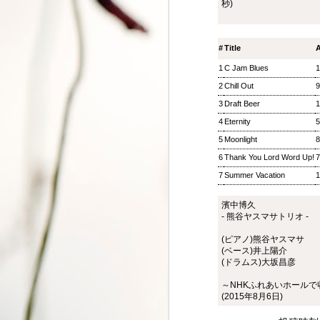
秒)
ジャズ・トゥナイト ▽
SEP
8
ホットピックス特集(1)
ジャズ・トゥナイト ▽ホットピッ
#
Title
A
クス特集(1) 児山 紀芳
1
C Jam Blues
2018/09/08(SAT) 23:00 -
2018/09/09(SUN) 01:00 (120.0m)
2
Chill Out
Album : ジャズ・トゥナイト 2018
年 Genre : RADIO NHK-FM
3
Draft Beer
Program : ID=449 Goods : Twitter
4
Eternity
: #radiru #nhkfm # File Name :
2018-09-08-22-59_ジャズ・ツナイ
5
Moonlight
ト.mp3 通常番組後半にお届けし
6
Thank You Lord Word Up!
ているコーナー「ホットピック
7
Summer Vacation
ス」を番組全体に拡大、2時間ま
るごと「ニューディスク特集」と
して2週連続でお楽しみいただ
濱中博久
く。第1回では、ジャズ界のレジ
- 熊谷ヤスマサトリオ -
ェンド、ウエイン・ショーターの
(ピアノ)熊谷ヤスマサ
3枚組の新作をはじめ、ルクセン
(ベース)井上陽介
ブルク出身のピアニスト、ミシェ
(ドラムス)大坂昌彦
ル・レイスの新譜などを聴く。ま
松尾潔のメロウな夜
SEP
た、ニューヨーク在住のピアニス
3
～NHKふれあいホールで
松尾潔のメロウな夜 松尾 潔 2018/09/03(
ト、大野智子がスタジオに登場、
(2015年8月6日)
メロウな夜 2018年 Genre : RADIO NHK-FM P
近況や新作について語ってもら
Name : 2018-09-03-22-59_松尾潔の
う。