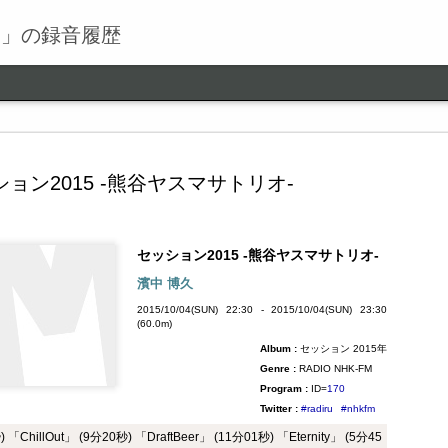
る」の録音履歴
ョン2015 -熊谷ヤスマサトリオ-
セッション2015 -熊谷ヤスマサトリオ-
ワールドロックナウ
SEP
濱中 博久
9
ワールドロックナウ 渋谷 陽一 2018/09/09(SUN) 17:00 -
2015/10/04(SUN) 22:30 - 2015/10/04(SUN) 23:30
2018/09/09(SUN) 18:00 (60.0m) Album : ワールドロックナ
(60.0m)
ウ 2018年 Genre : RADIO NHK-FM Program : ID=462 Goods :
Album :
セッション 2015年
Twitter : #radiru #nhkfm # File Name : 2018-09-09-16-59_ワールド
ロックナウ.mp3 渋谷陽一
Genre :
RADIO NHK-FM
Program :
ID=
170
Twitter :
#radiru
#nhkfm
「ChillOut」 (9分20秒) 「DraftBeer」 (11分01秒) 「Eternity」 (5分45