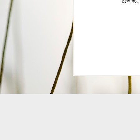
投稿時
S
2
G
#
ジャズ・トゥナイト ▽ホレ
SEP
1
ジャズ・トゥナイト ▽ホレス・シルヴァー生誕9
01:00 (120.0m) Album : ジャズ・トゥナイト 
: #radiru #nhkfm # File Name
立役者、ホレス・シルヴァーの誕生日に
ど彼の代表曲の数々を聴く。
ウィークエンドサンシャイン
SEP
1
ウィークエンドサンシャイン ▽アリーサ・フラン