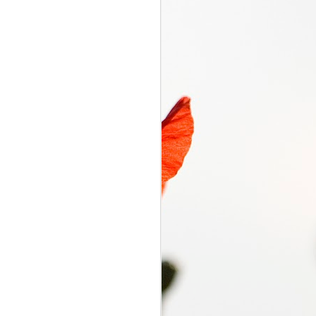
くるり電波
SEP
7
くるり電波 くるり
2018/09/07(FRI) 23:00 -
2018/09/07(FRI) 23:50 (50.0m)
Album : くるり電波 2018年 Genre
: RADIO NHK-FM Program :
ID=2333 Goods : Twitter : #radiru
#nhkfm # File Name : 2018-09-
07-22-59_くるり電波.mp3 岸田・
佐藤・ファンファンが選ぶ珠玉の
ワールドミュージックの世界