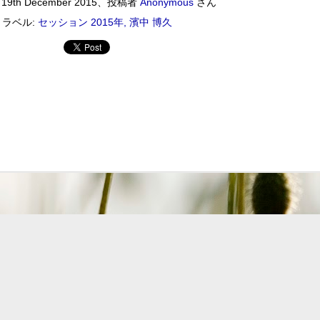
刻
19th December 2015
、投稿者
Anonymous
さん
ラベル:
セッション 2015年
濱中 博久
ワールドロックナウ
EP
2
ワールドロックナウ 渋谷 陽一 2018/09/02(SUN) 17:00 -
018/09/02(SUN) 18:00 (60.0m) Album : ワールドロックナウ 2018年
enre : RADIO NHK-FM Program : ID=462 Goods : Twitter : #radiru
nhkfm # File Name : 2018-09-02-16-59_ワールドロックナウ.mp3 渋
谷陽一
ス・シルヴァー生誕90年
0年 児山 紀芳 2018/09/01(SAT) 23:00 - 2018/09/02(SUN)
2018年 Genre : RADIO NHK-FM Program : ID=449 Goods : Twitter
 : 2018-09-01-22-59_ジャズ・ツナイト.mp3 9月2日は、ファンキー・ジャズの
あたる。4年前に他界したホレスをしのび「オパス・デ・ファンク」な
 ▽アリーサ・フランクリン特集(1)
クリン特集(1) Peter Barakan 2018/09/01(SAT) 07:20 -