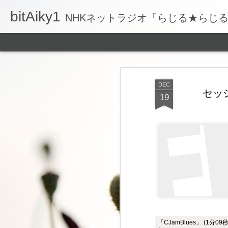
bitAiky1
NHKネットラジオ「らじる★らじ
DEC
セッシ
19
「CJamBlues」 (1分09秒) 