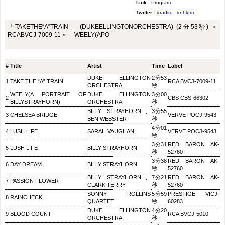
Link :
Program
Twitter :
#radiru
#nhkfm
「TAKETHE“A”TRAIN」 (DUKEELLINGTONORCHESTRA) (2分53秒) ＜
RCABVCJ-7009-11＞ 「WEELY(APO
#
Title
Artist
Time
Label
DUKE ELLINGTON
2分53
1
TAKE THE “A” TRAIN
RCA BVCJ-7009-11
ORCHESTRA
秒
WEELY(A PORTRAIT OF
DUKE ELLINGTON
3分00
2
CBS CBS-66302
BILLYSTRAYHORN)
ORCHESTRA
秒
BILLY STRAYHORN、
3分55
3
CHELSEA BRIDGE
VERVE POCJ-9543
BEN WEBSTER
秒
4分01
4
LUSH LIFE
SARAH VAUGHAN
VERVE POCJ-9543
秒
3分31
RED BARON AK-
5
LUSH LIFE
BILLY STRAYHORN
秒
52760
3分38
RED BARON AK-
6
DAY DREAM
BILLY STRAYHORN
秒
52760
BILLY STRAYHORN、
7分21
RED BARON AK-
7
PASSION FLOWER
CLARK TERRY
秒
52760
SONNY ROLLINS
5分59
PRESTIGE VICJ-
8
RAINCHECK
QUARTET
秒
60283
DUKE ELLINGTON
4分20
9
BLOOD COUNT
RCA BVCJ-5010
ORCHESTRA
秒