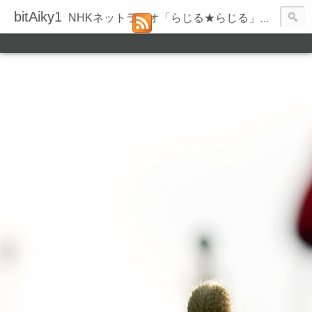
bitAiky1
NHKネットラジオ「らじる★らじる」の録音履歴