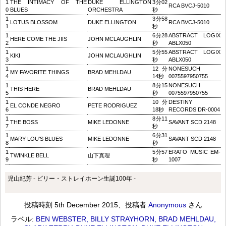
1
THE INTIMACY OF THE
DUKE ELLINGTON
3分02
RCA BVCJ-5010
0
BLUES
ORCHESTRA
秒
1
3分58
LOTUS BLOSSOM
DUKE ELLINGTON
RCA BVCJ-5010
1
秒
1
6分28
ABSTRACT LOGIX
HERE COME THE JIIS
JOHN MCLAUGHLIN
2
秒
ABLX050
1
5分55
ABSTRACT LOGIX
KIKI
JOHN MCLAUGHLIN
3
秒
ABLX050
1
12分
NONESUCH
MY FAVORITE THINGS
BRAD MEHLDAU
4
14秒
0075597950755
1
8分15
NONESUCH
THIS HERE
BRAD MEHLDAU
5
秒
0075597950755
1
10分
DESTINY
EL CONDE NEGRO
PETE RODRIGUEZ
6
18秒
RECORDS DR-0004
1
8分11
THE BOSS
MIKE LEDONNE
SAVANT SCD 2148
7
秒
1
6分31
MARY LOU’S BLUES
MIKE LEDONNE
SAVANT SCD 2148
8
秒
1
5分57
ERATO MUSIC EM-
TWINKLE BELL
山下真理
9
秒
1007
児山紀芳 - ビリー・ストレイホーン生誕100年 -
投稿時刻
5th December 2015
、投稿者
Anonymous
さん
ラベル:
BEN WEBSTER
BILLY STRAYHORN
BRAD MEHLDAU