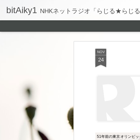
bitAiky1
NHKネットラジオ「らじる★らじ
NOV
24
51年前の東京オリンピッ