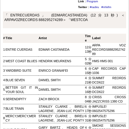
Link :
Program
Twitter :
#radiru
#nhkfm
「ENTRECUERDAS」 (EDMARCASTANEDA) (12分13秒) ＜
ARPAVOZRECORDS 888295274289＞ 「WESTCOA
Tim
#
Title
Artist
Label
e
ARPA VOZ
12分
1
ENTRE CUERDAS
EDMAR CASTANEDA
RECORDS8882952742
13秒
89
5分
2
WEST COAST BLUES
HENDRIK MEURKENS
HMS HMS 001
02秒
6分
CAP RECORDS CAP
3
YARDBIRD SUITE
ENRICO GRANAFEI
15秒
1036
4分
SUMMIT REORDS
4
BLUE SEVEN
DANIEL SMITH
21秒
DCD622
BETTER GIT IT IN
4分
SUMMIT REORDS
5
DANIEL SMITH
YOUR SOUL
16秒
DCD622
8分
CRISS CROSS
6
SERENDIPITY
ZACH BROCK
04秒
JAZZCRISS 1380 CD
STANLEY CLARKE、BIRELI
6分
IMPUSLE!
7
BLUE TRAIN
LAGRENE、JEAN-LUC PONTY
17秒
0602547575296
MERCY,MERCY,MER
STANLEY CLARKE、BIRELI
6分
IMPUSLE!
8
CY
LAGRENE、JEAN-LUC PONTY
31秒
0602547575296
SMOKE SESSIONS
GARY BARTZ、HEADS OF
4分