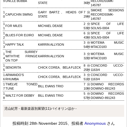
9
UNCLE BUBBA
RECORDSSMK-
STATE
36秒
145787
SMOKE SESSIONS
1
GARY BARTZ、HEADS OF
7分
CAPUCHIN SWING
RECORDSSMK-
0
STATE
29秒
145787
1
2分
SPICE OF LIFE
FOR MILES
MICHAEL DEASE
1
53秒
SOLNS-0004
1
6分
SPICE OF LIFE
BLUES FOR EIJIRO
MICHAEL DEASE
2
43秒
SOLNS-0004
1
3分
MOTEMA MUSIC
HAPPY TALK
KARRIN ALLYSON
3
54秒
MTACD183
THE SURREY
1
3分
MOTEMA MUSIC
WITHTHE FRINGE
KARRIN ALLYSON
4
32秒
MTACD183
ON TOP
1
8分
CONCORD UCCO-
SENORITA
CHICK COREA、BELA FLECK
5
25秒
1163/4
1
ARMANDO’S
3分
CONCORD UCCO-
CHICK COREA、BELA FLECK
6
RHUMBA
51秒
1163/4
1
TWELVE TONED
7分
DOMINO RECORDS
BILL EVANS TRIO
7
TUNE
10秒
DOMINO-891243
1
5分
DOMINO RECORDS
WALTZ FOR DEBBY
BILL EVANS TRIO
8
57秒
DOMINO-891243
児山紀芳 - 最新楽器別展望(11)バイオリンほか -
投稿時刻
28th November 2015
、投稿者
Anonymous
さん