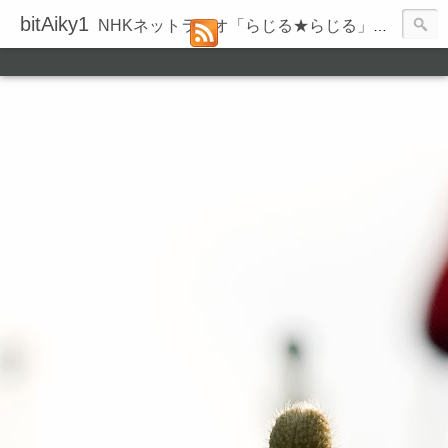
bitAiky1
NHKネットラジオ「らじる★らじる」の録音履歴